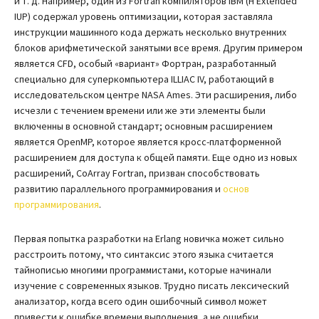
и т. д. Например, один из Fortran компиляторов IBM (H Extended
IUP) содержал уровень оптимизации, которая заставляла
инструкции машинного кода держать несколько внутренних
блоков арифметической занятыми все время. Другим примером
является CFD, особый «вариант» Фортран, разработанный
специально для суперкомпьютера ILLIAC IV, работающий в
исследовательском центре NASA Ames. Эти расширения, либо
исчезли с течением времени или же эти элементы были
включенны в основной стандарт; основным расширением
является OpenMP, которое является кросс-платформенной
расширением для доступа к общей памяти. Еще одно из новых
расширений, CoArray Fortran, призван способствовать
развитию параллельного программирования и
основ
программирования
.
Первая попытка разработки на Erlang новичка может сильно
расстроить потому, что синтаксис этого языка считается
тайнописью многими программистами, которые начинали
изучение с современных языков. Трудно писать лексический
анализатор, когда всего один ошибочный символ может
привести к ошибке времени выполнения, а не ошибки