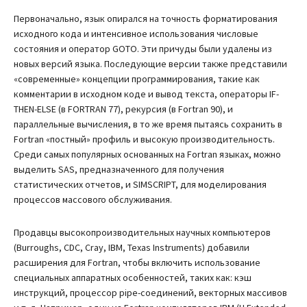
Первоначально, язык опирался на точность форматирования
исходного кода и интенсивное использования числовые
состояния и оператор GOTO. Эти причуды были удалены из
новых версий языка. Последующие версии также представили
«современные» концепции программирования, такие как
комментарии в исходном коде и вывод текста, операторы IF-
THEN-ELSE (в FORTRAN 77), рекурсия (в Fortran 90), и
параллельные вычисления, в то же время пытаясь сохранить в
Fortran «постный» профиль и высокую производительность.
Среди самых популярных основанных на Fortran языках, можно
выделить SAS, предназначенного для получения
статистических отчетов, и SIMSCRIPT, для моделирования
процессов массового обслуживания.
Продавцы высокопроизводительных научных компьютеров
(Burroughs, CDC, Cray, IBM, Texas Instruments) добавили
расширения для Fortran, чтобы включить использование
специальных аппаратных особенностей, таких как: кэш
инструкций, процессор pipe-соединений, векторных массивов