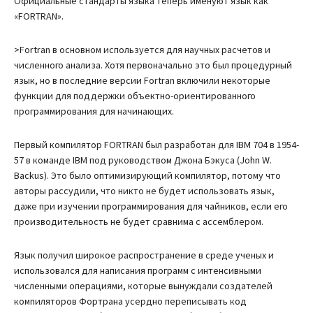
Официальные стандарты языка теперь именуют язык как
«FORTRAN».
>Fortran в основном используется для научных расчетов и
численного анализа. Хотя первоначально это был процедурный
язык, но в последние версии Fortran включили некоторые
функции для поддержки объектно-ориентированного
программирования для начинающих.
Первый компилятор FORTRAN был разработан для IBM 704 в 1954-
57 в команде IBM под руководством Джона Бэкуса (John W.
Backus). Это было оптимизирующий компилятор, потому что
авторы рассудили, что никто не будет использовать язык,
даже при изучении программирования для чайников, если его
производительность не будет сравнима с ассемблером.
Язык получил широкое распространение в среде ученых и
использовался для написания программ с интенсивными
численными операциями, которые вынуждали создателей
компиляторов Фортрана усердно переписывать код