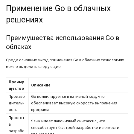
Применение Go в облачных
решениях
Преимущества использования Go в
облаках
Среди основных выгод применения Go в облачных технологиях
можно выделить следующие:
Преиму
Описание
щество
Произво
Go компилируется в нативный код, что
дительн
обеспечивает высокую скорость выполнения
ость
программ.
Простот
Язык имеет лаконичный синтаксис, что
а
способствует быстрой разработке и легкости
разрабо
чтения кода.