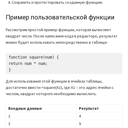
Сохранить и протестировать созданную функцию.
Пример пользовательской функции
Рассмотрим простой пример функции, которая вычисляет
квадрат числа. После написания кода в редакторе, результат
можно будет использовать непосредственно в таблице:
function square(num) {

return num * num;

Для использования этой функции в ячейках таблицы,
достаточно ввести =square(A1), где A1 – это адрес ячейки с
числом, квадрат которого необходимо вычислить.
Входные данные
Результат
2
4
3
9