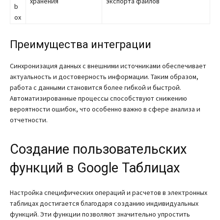
хранения
экспорта файлов
b
ox
Преимущества интеграции
Синхронизация данных с внешними источниками обеспечивает
актуальность и достоверность информации. Таким образом,
работа с данными становится более гибкой и быстрой.
Автоматизированные процессы способствуют снижению
вероятности ошибок, что особенно важно в сфере анализа и
отчетности.
Создание пользовательских
функций в Google Таблицах
Настройка специфических операций и расчетов в электронных
таблицах достигается благодаря созданию индивидуальных
функций. Эти функции позволяют значительно упростить