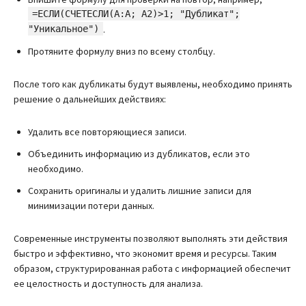
=ЕСЛИ(СЧЕТЕСЛИ(A:A; A2)>1; "Дубликат";
"Уникальное")
.
Протяните формулу вниз по всему столбцу.
После того как дубликаты будут выявлены, необходимо принять
решение о дальнейших действиях:
Удалить все повторяющиеся записи.
Объединить информацию из дубликатов, если это
необходимо.
Сохранить оригиналы и удалить лишние записи для
минимизации потери данных.
Современные инструменты позволяют выполнять эти действия
быстро и эффективно, что экономит время и ресурсы. Таким
образом, структурированная работа с информацией обеспечит
ее целостность и доступность для анализа.