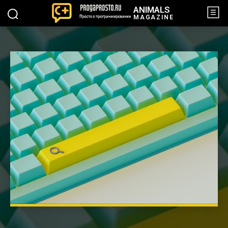
ANIMALS
MAGAZINE