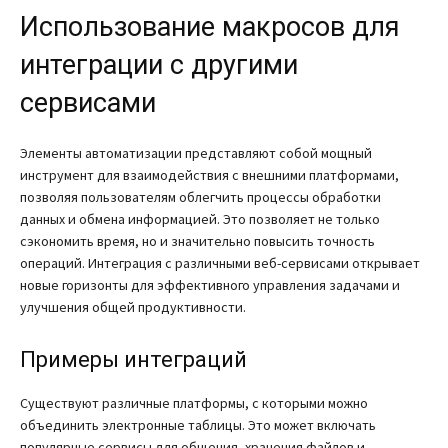
Использование макросов для
интеграции с другими
сервисами
Элементы автоматизации представляют собой мощный
инструмент для взаимодействия с внешними платформами,
позволяя пользователям облегчить процессы обработки
данных и обмена информацией. Это позволяет не только
сэкономить время, но и значительно повысить точность
операций. Интеграция с различными веб-сервисами открывает
новые горизонты для эффективного управления задачами и
улучшения общей продуктивности.
Примеры интеграций
Существуют различные платформы, с которыми можно
объединить электронные таблицы. Это может включать
популярные сервисы для общения, хранения файлов и