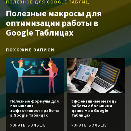
ПОЛЕЗНОЕ ДЛЯ GOOGLE ТАБЛИЦ
Полезные макросы для
оптимизации работы в
Google Таблицах
ПОХОЖИЕ ЗАПИСИ
Полезные формулы для
Эффективные методы
повышения
работы с большими
эффективности работы
данными в Google
в Google Таблицах
Таблицах
УЗНАТЬ БОЛЬШЕ
УЗНАТЬ БОЛЬШЕ