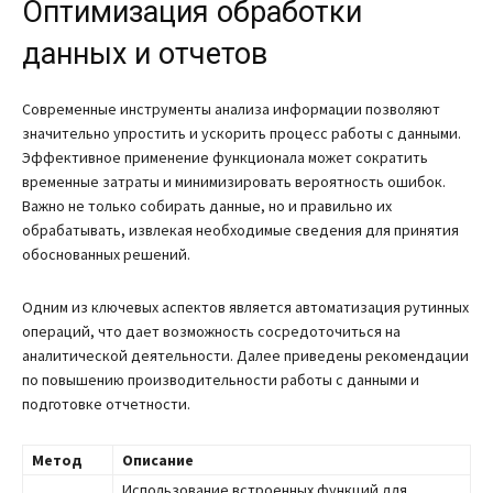
Оптимизация обработки
данных и отчетов
Современные инструменты анализа информации позволяют
значительно упростить и ускорить процесс работы с данными.
Эффективное применение функционала может сократить
временные затраты и минимизировать вероятность ошибок.
Важно не только собирать данные, но и правильно их
обрабатывать, извлекая необходимые сведения для принятия
обоснованных решений.
Одним из ключевых аспектов является автоматизация рутинных
операций, что дает возможность сосредоточиться на
аналитической деятельности. Далее приведены рекомендации
по повышению производительности работы с данными и
подготовке отчетности.
Метод
Описание
Использование встроенных функций для