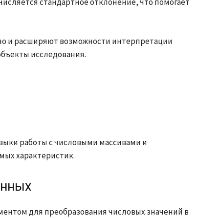
исляется стандартное отклонение, что помогает
 но и расширяют возможности интерпретации
объекты исследования.
выки работы с числовыми массивами и
мых характеристик.
анных
ентом для преобразования числовых значений в