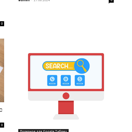
0
с
0
Полезное для Google Таблиц