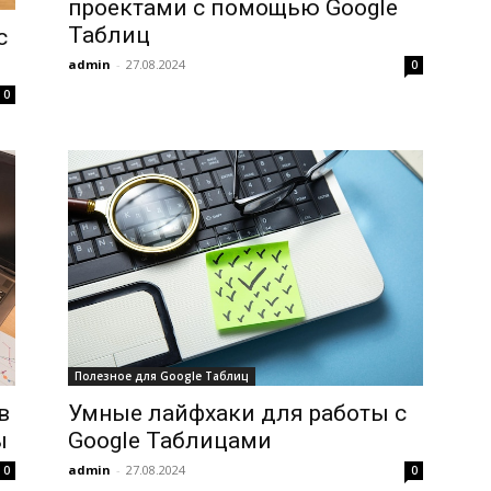
проектами с помощью Google
Таблиц
с
admin
-
27.08.2024
0
0
Полезное для Google Таблиц
в
Умные лайфхаки для работы с
ы
Google Таблицами
admin
-
27.08.2024
0
0